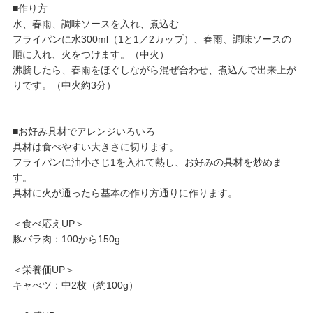
■作り方
水、春雨、調味ソースを入れ、煮込む
フライパンに水300ml（1と1／2カップ）、春雨、調味ソースの
順に入れ、火をつけます。（中火）
沸騰したら、春雨をほぐしながら混ぜ合わせ、煮込んで出来上が
りです。（中火約3分）
■お好み具材でアレンジいろいろ
具材は食べやすい大きさに切ります。
フライパンに油小さじ1を入れて熱し、お好みの具材を炒めま
す。
具材に火が通ったら基本の作り方通りに作ります。
＜食べ応えUP＞
豚バラ肉：100から150g
＜栄養価UP＞
キャべツ：中2枚（約100g）